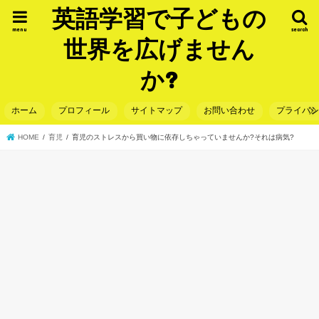
英語学習で子どもの
menu
search
世界を広げません
か?
ホーム
プロフィール
サイトマップ
お問い合わせ
プライバ
HOME
育児
育児のストレスから買い物に依存しちゃっていませんか?それは病気?