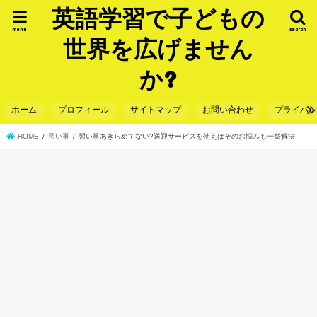
英語学習で子どもの
menu
search
世界を広げません
か?
ホーム
プロフィール
サイトマップ
お問い合わせ
プライバ
HOME
習い事
習い事あきらめてない?送迎サービスを使えばそのお悩みも一挙解決!