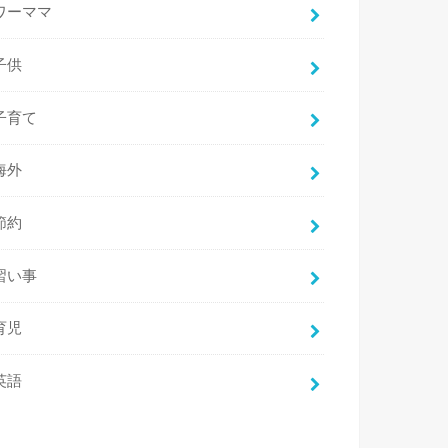
ワーママ
子供
子育て
海外
節約
習い事
育児
英語