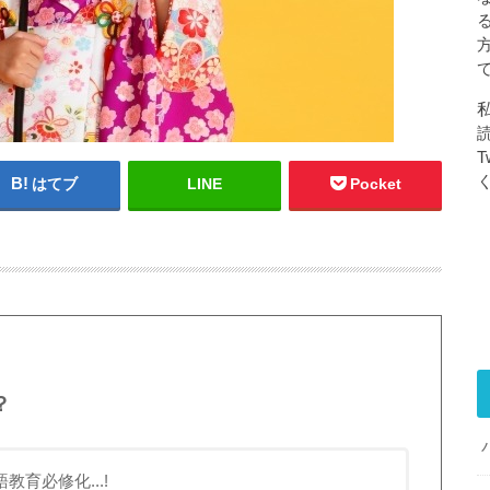
T
はてブ
LINE
Pocket
？
教育必修化...!