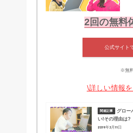
2回の無料体
公式サイト
※無
\詳しい情報を
グロー
い!その理由は?
2019年3月11日