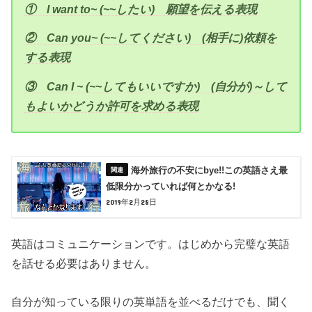
① I want to~
(~~
したい)
願望を伝える表現
② Can you~
(~~
してください)
(
相手に)
依頼を
する表現
③ Can I ~
(~~
してもいいですか)
(
自分が)
～して
もよいかどうか許可を求める表現
海外旅行の不安にbye!!この英語さえ最
低限分かっていれば何とかなる!
2019年2月28日
英語はコミュニケーションです。はじめから完璧な英語
を話せる必要はありません。
自分が知っている限りの英単語を並べるだけでも、聞く