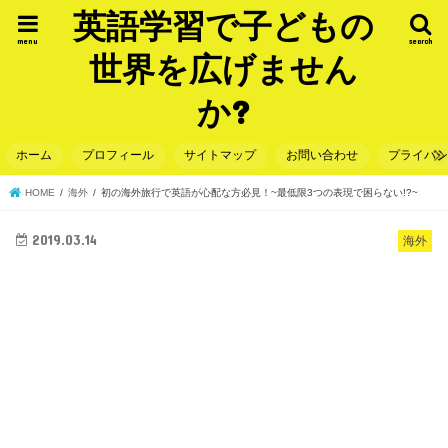
英語学習で子どもの
menu
search
世界を広げません
か?
ホーム
プロフィール
サイトマップ
お問い合わせ
プライバ
HOME
海外
初の海外旅行で英語が心配な方必見！~最低限3つの表現で困らない!?~
2019.03.14
海外