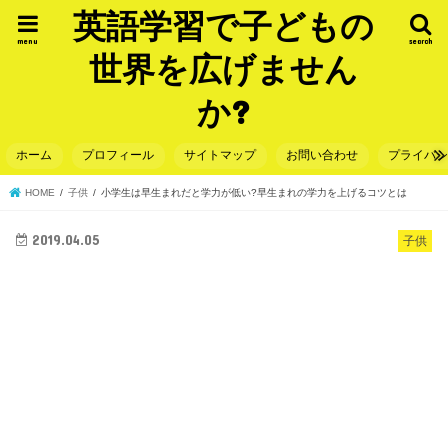
英語学習で子どもの
menu
search
世界を広げません
か?
ホーム
プロフィール
サイトマップ
お問い合わせ
プライバ
HOME
子供
小学生は早生まれだと学力が低い?早生まれの学力を上げるコツとは
2019.04.05
子供