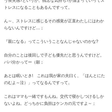
う喪失感?というか、残念な気持ち?が溜まっていってス
トレスになることもあるんですって。
ん～、ストレスに感じるその感覚が正直わたしにはわか
らないんですけど…；
『親になる』ってこういうことなんじゃないのかな?
自分のことは後回しで子ども優先だと思うんですけど。
パパ分かってー（願；
あとは眠いとき! これは我が家の夫曰く、「ほんとにた
のむよ～泣）」ってなるんですって。
これはママも一緒ですもんね。交代で寝かしつけるしか
ないよね。どっちかに負担はケンカの元ですよ～；