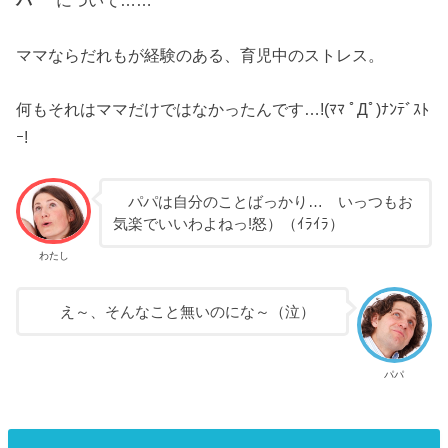
パ”
について……
ママならだれもが経験のある、育児中のストレス。
何もそれはママだけではなかったんです…!(ﾏﾏ ﾟДﾟ)ﾅﾝﾃﾞｽﾄ
ｰ!
パパは自分のことばっかり… いっつもお
気楽でいいわよねっ!怒）（ｲﾗｲﾗ）
わたし
え～、そんなこと無いのにな～（泣）
パパ